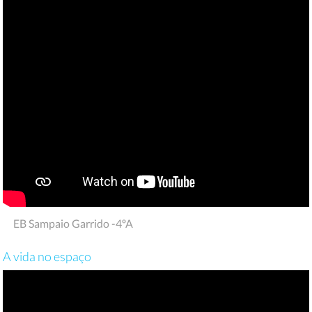
EB Sampaio Garrido -4ºA
A vida no espaço