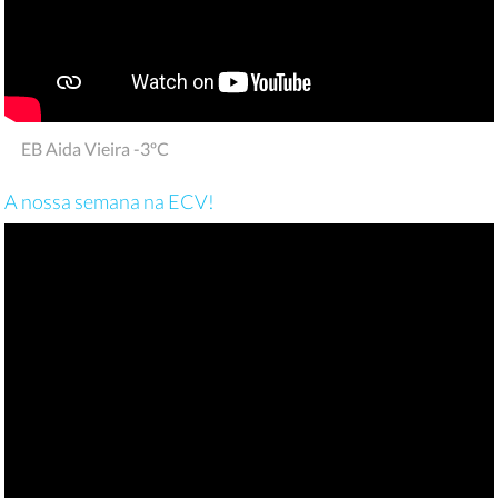
EB Aida Vieira -3ºC
A nossa semana na ECV!