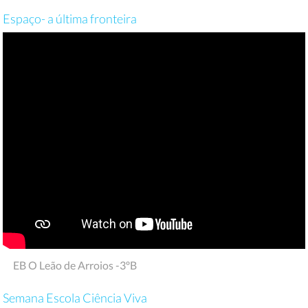
Espaço- a última fronteira
EB O Leão de Arroios -3ºB
Semana Escola Ciência Viva