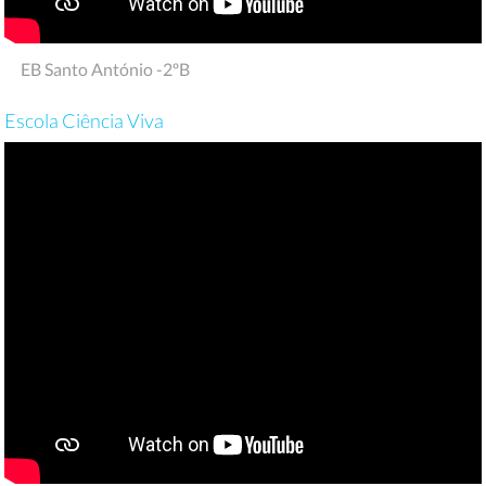
EB Santo António -2ºB
Escola Ciência Viva