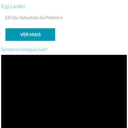
Egg Lander
EB São Sebastião da Pedreira
VER MAIS
Semana inesquecível!