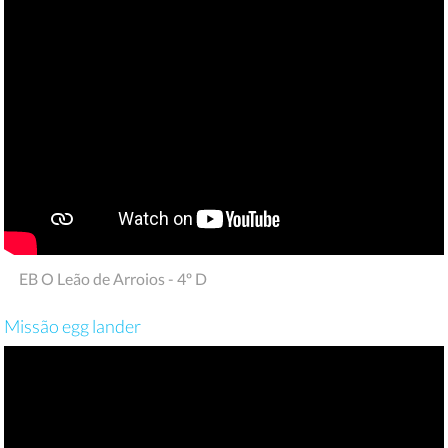
EB O Leão de Arroios - 4º D
Missão egg lander