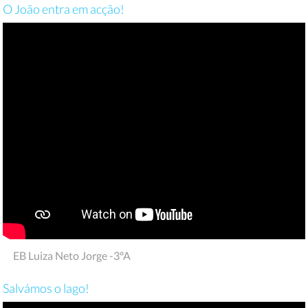
O João entra em acção!
EB Luiza Neto Jorge -3ºA
Salvámos o lago!