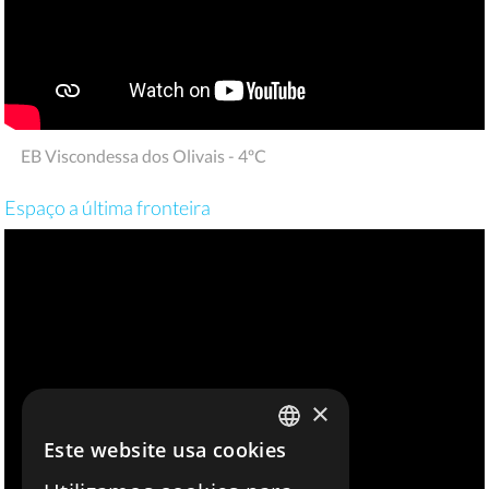
EB Viscondessa dos Olivais - 4ºC
Espaço a última fronteira
×
Este website usa cookies
PORTUGUESE