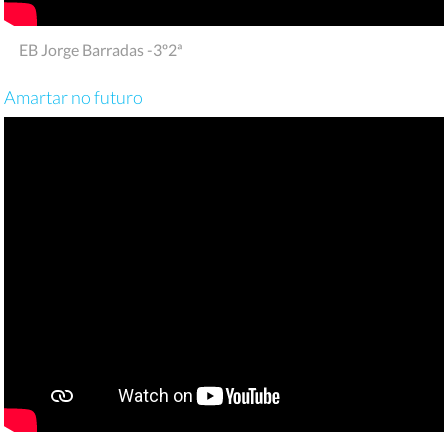
EB Jorge Barradas -3º2ª
Amartar no futuro