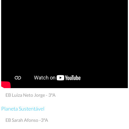
EB Luiza Neto Jorge - 3ºA
Planeta Sustentável
EB Sarah Afonso -3ºA