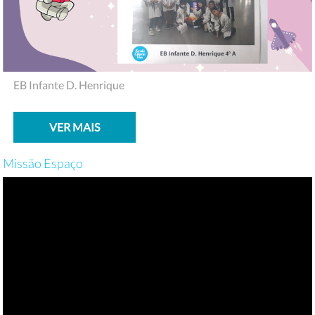
EB Infante D. Henrique
VER MAIS
Missão Espaço