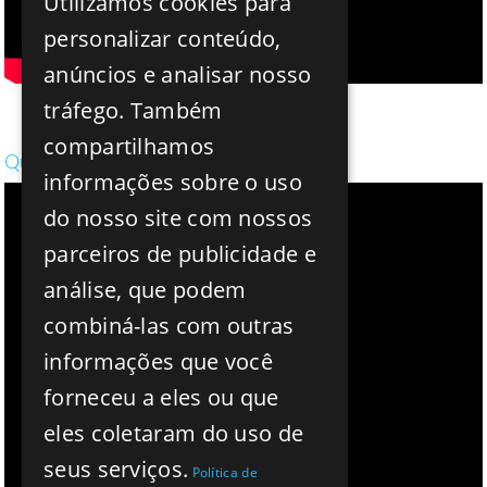
Utilizamos cookies para
ENGLISH
personalizar conteúdo,
SPANISH
anúncios e analisar nosso
tráfego. Também
EB de Santo Amaro - 4ºC
compartilhamos
Quando eu fui à ciência Viva
informações sobre o uso
do nosso site com nossos
parceiros de publicidade e
análise, que podem
combiná-las com outras
informações que você
forneceu a eles ou que
eles coletaram do uso de
seus serviços.
Política de