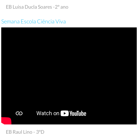
EB Luisa Ducla Soares -2º ano
Semana Escola Ciência Viva
EB Raul Lino - 3ºD