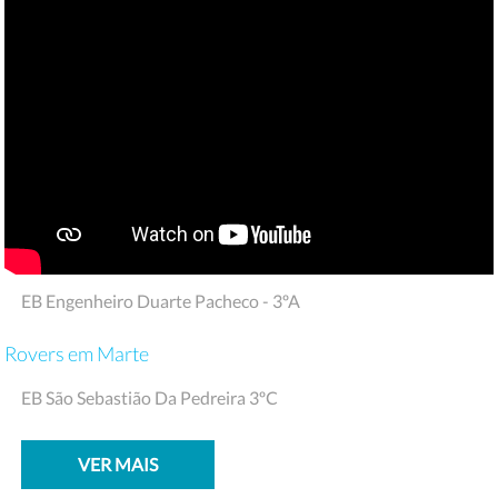
EB Engenheiro Duarte Pacheco - 3ºA
Rovers em Marte
EB São Sebastião Da Pedreira 3ºC
VER MAIS