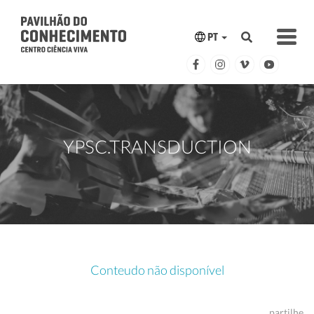
PT
YPSC.TRANSDUCTION
Conteudo não disponível
partilhe