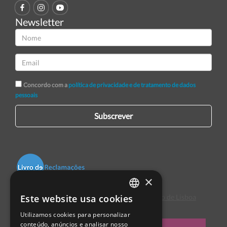
Newsletter
Concordo com a
política de privacidade e de tratamento de dados
pessoais
Subscrever
×
Este website usa cookies
Centro de Arbitragem de Conflitos de Consumo de Lisboa
PORTUGUESE
Utilizamos cookies para personalizar
ENGLISH
conteúdo, anúncios e analisar nosso