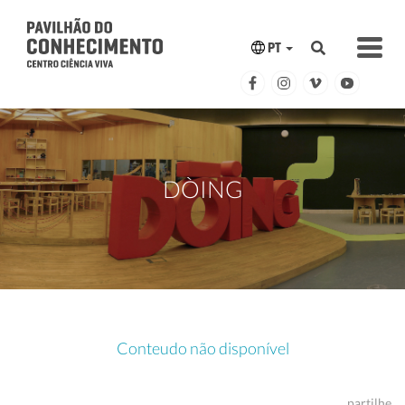
PT
DÒING
Conteudo não disponível
partilhe