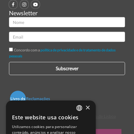
Newsletter
Concordo com a
política de privacidade e de tratamento de dados
pessoais
Subscrever
×
Este website usa cookies
Centro de Arbitragem de Conflitos de Consumo de Lisboa
PORTUGUESE
Utilizamos cookies para personalizar
ENGLISH
conteúdo, anúncios e analisar nosso