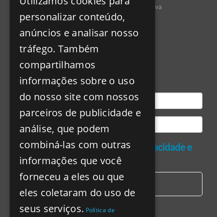
Utilizamos cookies para
ENGLISH
Pavilhão do Conhecimento - Centro Ciência Viva
personalizar conteúdo,
Largo José Mariano Gago, nº1
SPANISH
Parque das Naçõ;es
anúncios e analisar nosso
1990-073 Lisboa, Portugal
tráfego. Também
compartilhamos
Newsletter
informações sobre o uso
do nosso site com nossos
parceiros de publicidade e
análise, que podem
combiná-las com outras
Concordo com a
política de privacidade e
informações que você
de tratamento de dados pessoais
forneceu a eles ou que
Subscrever
eles coletaram do uso de
seus serviços.
Política de