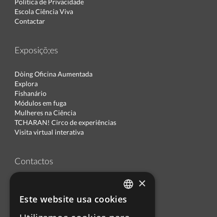
Política de Privacidade
Escola Ciência Viva
Contactar
Exposiçõ;es
Dòing Oficina Aumentada
Explora
Fishanário
Módulos em fuga
Mulheres na Ciência
TCHARAN! Circo de experiências
Visita virtual interativa
Contactos
×
Tel: (+351) 21 891 71 00
Tel reservas: (+351) 21 891 71 04
Este website usa cookies
PORTUGUESE
Tel eventos: (+351) 21 891 71 90
Fax: (+351) 21 898 50 55