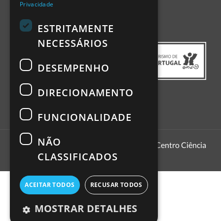
Privacidade
ESTRITAMENTE
NECESSÁRIOS
DESEMPENHO
DIRECIONAMENTO
FUNCIONALIDADE
NÃO
1999 - 2022
Pavilhão do Conhecimento | Centro Ciência
CLASSIFICADOS
Viva
ACEITAR TODOS
RECUSAR TODOS
MOSTRAR DETALHES