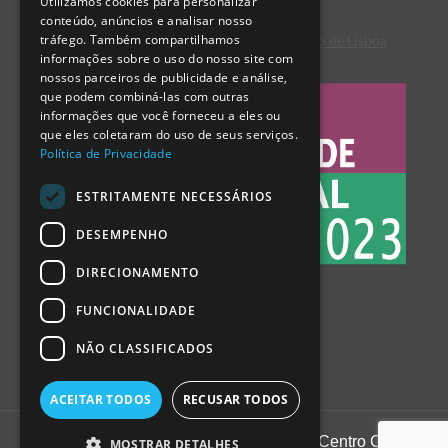
Utilizamos cookies para personalizar
ENGLISH
conteúdo, anúncios e analisar nosso
tráfego. Também compartilhamos
Centro de Arbitragem de Conflitos de Consumo de Lisboa
SPANISH
informações sobre o uso do nosso site com
nossos parceiros de publicidade e análise,
que podem combiná-las com outras
informações que você forneceu a eles ou
que eles coletaram do uso de seus serviços.
Política de Privacidade
ESTRITAMENTE NECESSÁRIOS
DESEMPENHO
DIRECIONAMENTO
FUNCIONALIDADE
NÃO CLASSIFICADOS
ACEITAR TODOS
RECUSAR TODOS
1999 - 2026
Pavilhão do Conhecimento | Centro Ciência
MOSTRAR DETALHES