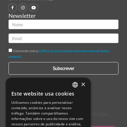
Newsletter
Concordo com a
política de privacidade e de tratamento de dados
pessoais
Subscrever
×
Este website usa cookies
PORTUGUESE
Utilizamos cookies para personalizar
ENGLISH
conteúdo, anúncios e analisar nosso
tráfego. Também compartilhamos
Centro de Arbitragem de Conflitos de Consumo de Lisboa
SPANISH
informações sobre o uso do nosso site com
nossos parceiros de publicidade e análise,