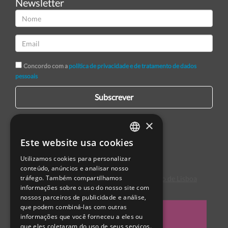
Newsletter
Concordo com a
política de privacidade e de tratamento de dados
pessoais
Subscrever
×
Este website usa cookies
PORTUGUESE
Utilizamos cookies para personalizar
ENGLISH
conteúdo, anúncios e analisar nosso
tráfego. Também compartilhamos
Centro de Arbitragem de Conflitos de Consumo de Lisboa
SPANISH
informações sobre o uso do nosso site com
nossos parceiros de publicidade e análise,
que podem combiná-las com outras
informações que você forneceu a eles ou
que eles coletaram do uso de seus serviços.