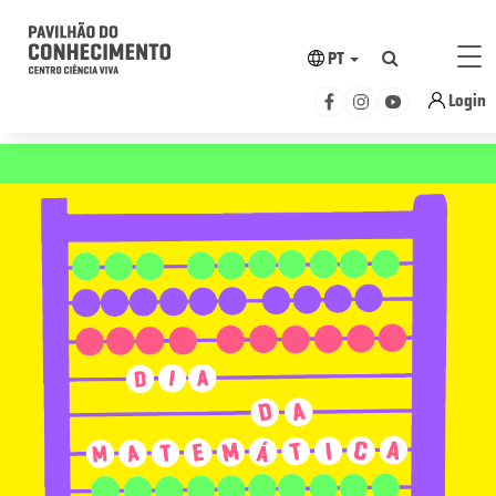
PT
Login