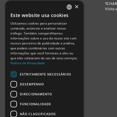
Mecenato
TCHARA
×
Parceiros
Visita v
Política de Privacidade
Este website usa cookies
PORTUGUESE
Termos de Utilização
Utilizamos cookies para personalizar
Escola Ciência Viva
ENGLISH
conteúdo, anúncios e analisar nosso
Contactar
tráfego. Também compartilhamos
SPANISH
Relatório Anual RCN 2024
informações sobre o uso do nosso site com
Relatório Intercalar RCN 2025
nossos parceiros de publicidade e análise,
que podem combiná-las com outras
informações que você forneceu a eles ou
que eles coletaram do uso de seus serviços.
Política de Privacidade
ESTRITAMENTE NECESSÁRIOS
DESEMPENHO
DIRECIONAMENTO
FUNCIONALIDADE
NÃO CLASSIFICADOS