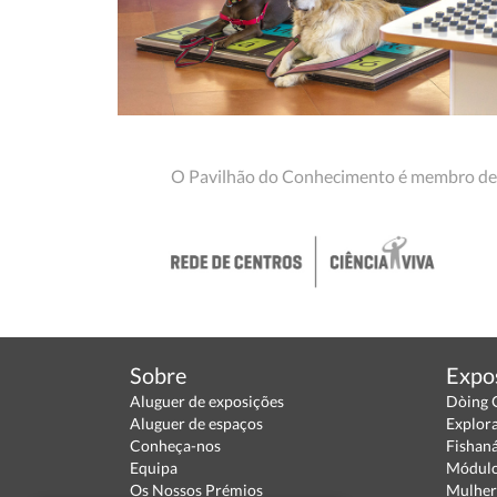
O Pavilhão do Conhecimento é membro de
Sobre
Expo
Aluguer de exposições
Dòing 
Aluguer de espaços
Explor
Conheça-nos
Fishan
Equipa
Módulo
Os Nossos Prémios
Mulher