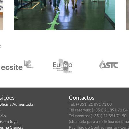
:
sições
Contactos
Oficina Aumentada
Tel: (+351) 21 891 71 00
a
Tel reservas: (+351) 21 891 71 04
ário
Tel eventos: (+351) 21 891 71 90
s em fuga
(chamada para a rede fixa naciona
es na Ciência
Pavilhão do Conhecimento - Cen