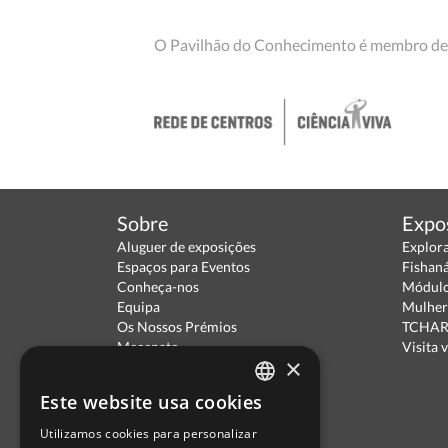
O Pavilhão do Conhecimento é membro de
Sobre
Expo
Aluguer de exposições
Explor
Espaços para Eventos
Fishan
Conheça-nos
Módulo
Equipa
Mulher
Os Nossos Prémios
TCHARA
Mecenato
Visita v
×
Parceiros
Política de Privacidade
Este website usa cookies
Termos de Utilização
PORTUGUESE
Escola Ciência Viva
Utilizamos cookies para personalizar
ENGLISH
Contactar