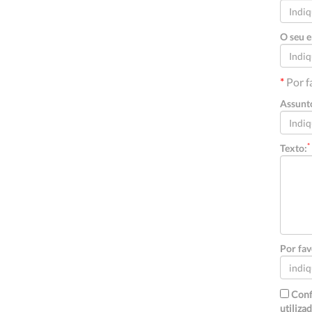
O seu e
*
Por fa
Assunt
*
Texto:
Por fav
Conf
utiliza