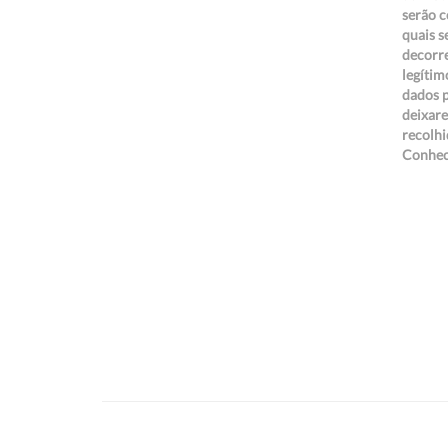
serão c
quais s
decorre
legíti
dados p
deixare
recolhi
Conheci