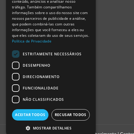
conteúdo, anúncios e analisar nosso
Relatório Anual RCN 2024
tráfego. Também compartilhamos
SPANISH
Relatório Intercalar RCN 2025
informações sobre o uso do nosso site com
nossos parceiros de publicidade e análise,
que podem combiná-las com outras
informações que você forneceu a eles ou
que eles coletaram do uso de seus serviços.
Política de Privacidade
ESTRITAMENTE NECESSÁRIOS
DESEMPENHO
DIRECIONAMENTO
FUNCIONALIDADE
NÃO CLASSIFICADOS
ACEITAR TODOS
RECUSAR TODOS
MOSTRAR DETALHES
1999 - 2026
Pavilhão do Conhecimento | Centro