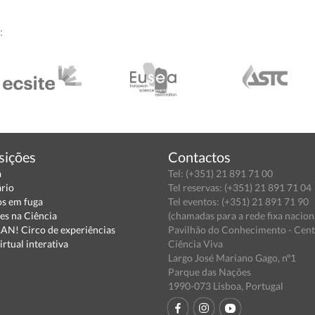
:
sições
Contactos
a
Tel: (+351) 21 891 71 00
ário
Tel reservas: (+351) 21 891 71 04
s em fuga
Tel eventos: (+351) 21 891 71 90
es na Ciência
(chamadas para a rede fixa nacion
N! Circo de experiências
Pavilhão do Conhecimento - Cen
irtual interativa
Ciência Viva
Largo José Mariano Gago, nº1
Parque das Nações
1990-073 Lisboa, Portugal