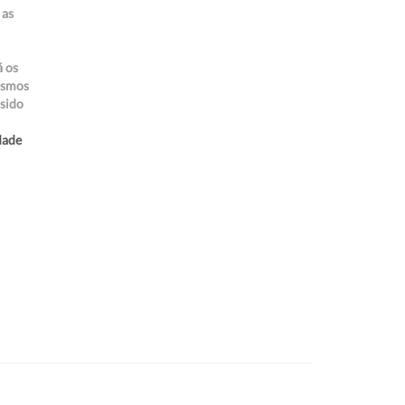
 as
á os
esmos
 sido
dade