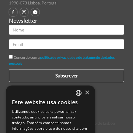
1990-073 Lisboa, Portugal
Newsletter
Concordo com a
política de privacidade e de tratamento de dados
pessoais
Subscrever
×
Este website usa cookies
PORTUGUESE
Utilizamos cookies para personalizar
ENGLISH
conteúdo, anúncios e analisar nosso
tráfego. Também compartilhamos
Centro de Arbitragem de Conflitos de Consumo de Lisboa
SPANISH
informações sobre o uso do nosso site com