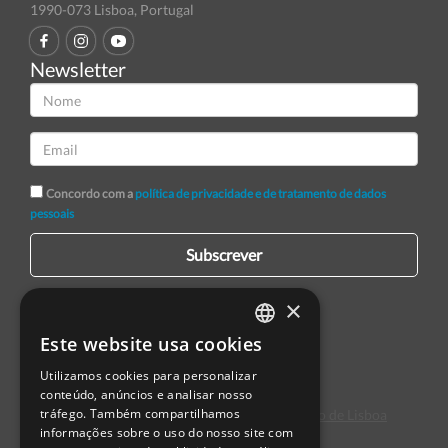
1990-073 Lisboa, Portugal
Newsletter
Concordo com a
política de privacidade e de tratamento de dados
pessoais
Subscrever
×
Este website usa cookies
PORTUGUESE
Utilizamos cookies para personalizar
ENGLISH
conteúdo, anúncios e analisar nosso
tráfego. Também compartilhamos
Centro de Arbitragem de Conflitos de Consumo de Lisboa
SPANISH
informações sobre o uso do nosso site com