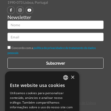
1990-073 Lisboa, Portugal
Newsletter
Concordo com a
política de privacidade e de tratamento de dados
pessoais
Subscrever
×
Este website usa cookies
PORTUGUESE
Utilizamos cookies para personalizar
ENGLISH
conteúdo, anúncios e analisar nosso
tráfego. Também compartilhamos
Centro de Arbitragem de Conflitos de Consumo de Lisboa
SPANISH
informações sobre o uso do nosso site com