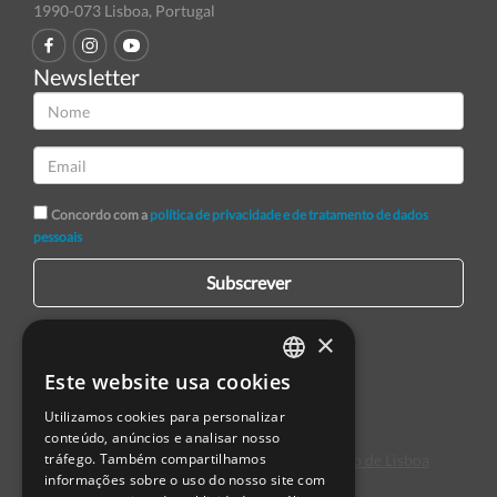
1990-073 Lisboa, Portugal
Newsletter
Concordo com a
política de privacidade e de tratamento de dados
pessoais
Subscrever
×
Este website usa cookies
PORTUGUESE
Utilizamos cookies para personalizar
ENGLISH
conteúdo, anúncios e analisar nosso
tráfego. Também compartilhamos
Centro de Arbitragem de Conflitos de Consumo de Lisboa
SPANISH
informações sobre o uso do nosso site com