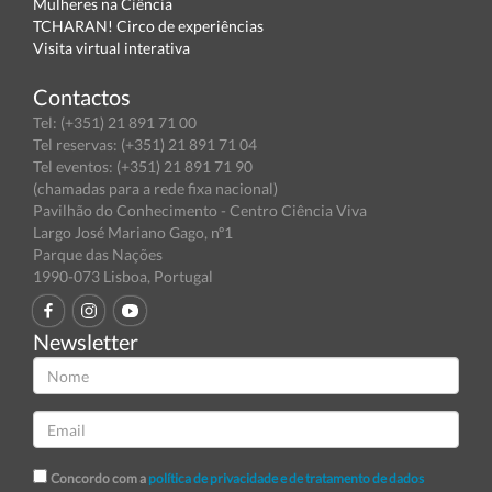
Mulheres na Ciência
TCHARAN! Circo de experiências
Visita virtual interativa
Contactos
Tel: (+351) 21 891 71 00
Tel reservas: (+351) 21 891 71 04
Tel eventos: (+351) 21 891 71 90
(chamadas para a rede fixa nacional)
Pavilhão do Conhecimento - Centro Ciência Viva
Largo José Mariano Gago, nº1
Parque das Nações
1990-073 Lisboa, Portugal
Newsletter
Concordo com a
política de privacidade e de tratamento de dados