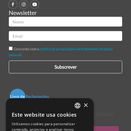
Newsletter
Concordo com a
política de privacidade e de tratamento de dados
pessoais
Subscrever
×
Este website usa cookies
Centro de Arbitragem de Conflitos de Consumo de Lisboa
PORTUGUESE
Utilizamos cookies para personalizar
ENGLISH
conteúdo, anúncios e analisar nosso