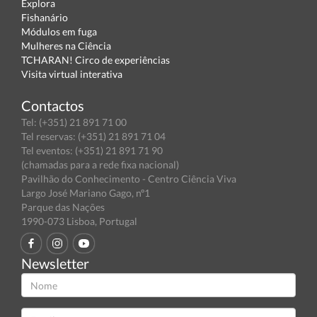
Explora
Fishanário
Módulos em fuga
Mulheres na Ciência
TCHARAN! Circo de experiências
Visita virtual interativa
Contactos
Tel: (+351) 21 891 71 00
Tel reservas: (+351) 21 891 71 04
Tel eventos: (+351) 21 891 71 90
(chamadas para a rede fixa nacional)
Pavilhão do Conhecimento - Centro Ciência Viva
Largo José Mariano Gago, nº1
Parque das Nações
1990-073 Lisboa, Portugal
Newsletter