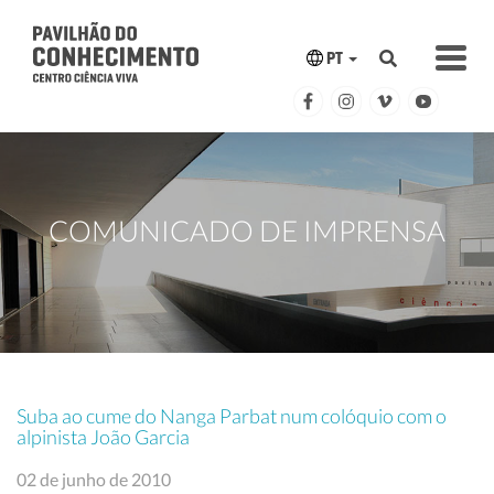
PT
COMUNICADO DE IMPRENSA
Suba ao cume do Nanga Parbat num colóquio com o
alpinista João Garcia
02 de junho de 2010