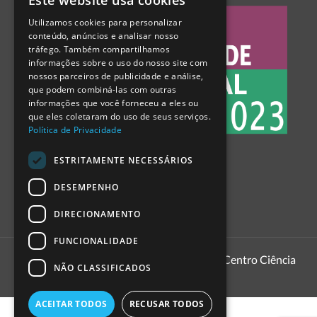
Este website usa cookies
PORTUGUESE
Utilizamos cookies para personalizar
ENGLISH
conteúdo, anúncios e analisar nosso
tráfego. Também compartilhamos
SPANISH
informações sobre o uso do nosso site com
nossos parceiros de publicidade e análise,
que podem combiná-las com outras
informações que você forneceu a eles ou
que eles coletaram do uso de seus serviços.
Política de Privacidade
ESTRITAMENTE NECESSÁRIOS
DESEMPENHO
DIRECIONAMENTO
FUNCIONALIDADE
1999 - 2026
Pavilhão do Conhecimento | Centro Ciência
NÃO CLASSIFICADOS
Viva
ACEITAR TODOS
RECUSAR TODOS