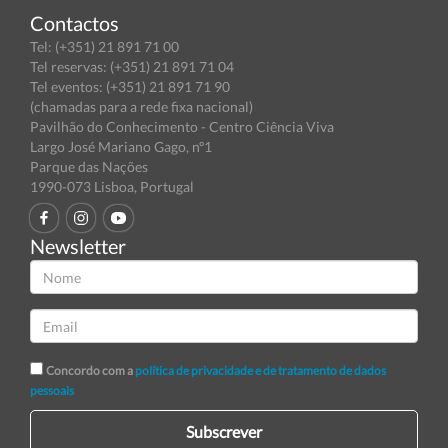
Contactos
Tel: (+351) 21 891 71 00
Tel reservas: (+351) 21 891 71 04
Tel eventos: (+351) 21 891 71 90
(chamadas para a rede fixa nacional)
Pavilhão do Conhecimento - Centro Ciência Viva
Largo José Mariano Gago, nº1
Parque das Nações
1990-073 Lisboa, Portugal
Newsletter
Concordo com a
política de privacidade e de tratamento de dados
pessoais
Subscrever