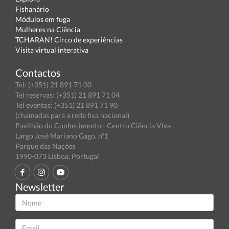
Fishanário
Módulos em fuga
Mulheres na Ciência
TCHARAN! Circo de experiências
Visita virtual interativa
Contactos
Tel: (+351) 21 891 71 00
Tel reservas: (+351) 21 891 71 04
Tel eventos: (+351) 21 891 71 90
(chamadas para a rede fixa nacional)
Pavilhão do Conhecimento - Centro Ciência Viva
Largo José Mariano Gago, nº1
Parque das Nações
1990-073 Lisboa, Portugal
Newsletter