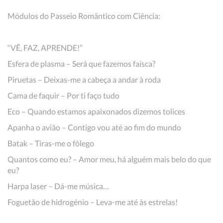
Módulos do Passeio Romântico com Ciência:
“VÊ, FAZ, APRENDE!”
Esfera de plasma – Será que fazemos faísca?
Piruetas – Deixas-me a cabeça a andar à roda
Cama de faquir – Por ti faço tudo
Eco – Quando estamos apaixonados dizemos tolices
Apanha o avião – Contigo vou até ao fim do mundo
Batak – Tiras-me o fôlego
Quantos como eu? – Amor meu, há alguém mais belo do que
eu?
Harpa laser – Dá-me música…
Foguetão de hidrogénio – Leva-me até às estrelas!