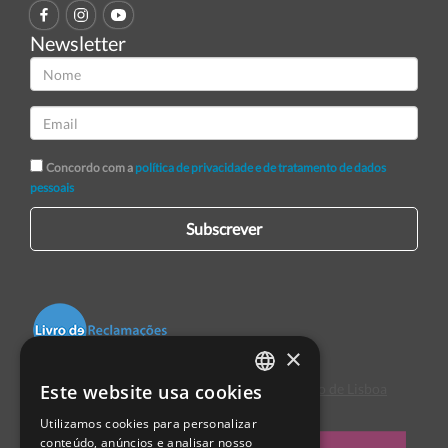
Newsletter
Concordo com a
política de privacidade e de tratamento de dados
pessoais
Subscrever
×
Este website usa cookies
Centro de Arbitragem de Conflitos de Consumo de Lisboa
PORTUGUESE
Utilizamos cookies para personalizar
ENGLISH
conteúdo, anúncios e analisar nosso