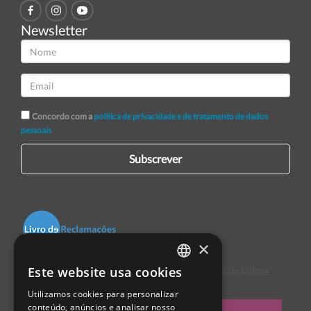
Newsletter
Concordo com a
política de privacidade e de tratamento de dados
pessoais
Subscrever
×
Este website usa cookies
Centro de Arbitragem de Conflitos de Consumo de Lisboa
PORTUGUESE
Utilizamos cookies para personalizar
ENGLISH
conteúdo, anúncios e analisar nosso