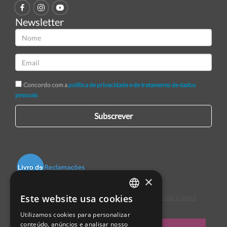
Newsletter
Concordo com a
política de privacidade e de tratamento de dados
pessoais
Subscrever
×
Este website usa cookies
Centro de Arbitragem de Conflitos de Consumo de Lisboa
PORTUGUESE
Utilizamos cookies para personalizar
ENGLISH
conteúdo, anúncios e analisar nosso