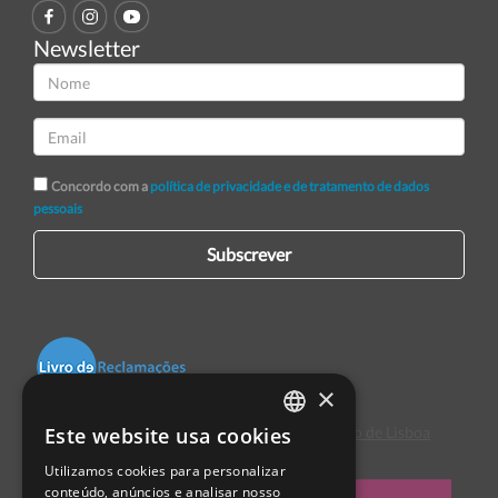
Newsletter
Concordo com a
política de privacidade e de tratamento de dados
pessoais
Subscrever
×
Este website usa cookies
Centro de Arbitragem de Conflitos de Consumo de Lisboa
PORTUGUESE
Utilizamos cookies para personalizar
ENGLISH
conteúdo, anúncios e analisar nosso