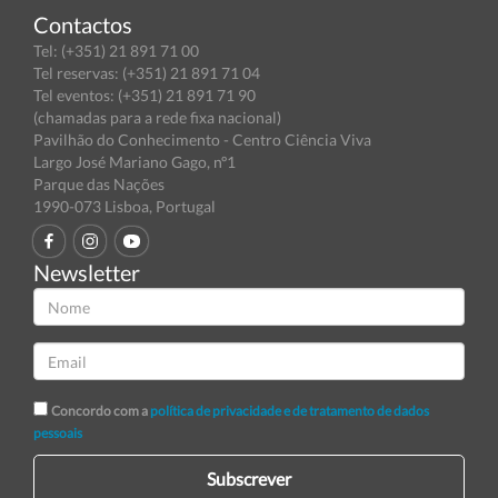
Contactos
Tel: (+351) 21 891 71 00
Tel reservas: (+351) 21 891 71 04
Tel eventos: (+351) 21 891 71 90
(chamadas para a rede fixa nacional)
Pavilhão do Conhecimento - Centro Ciência Viva
Largo José Mariano Gago, nº1
Parque das Nações
1990-073 Lisboa, Portugal
Newsletter
Concordo com a
política de privacidade e de tratamento de dados
pessoais
Subscrever