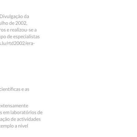
 Divulgação da
ulho de 2002,
os e realizou-se a
po de especialistas
.lu/rtd2002/era-
ientíficas e as
i extensamente
s em laboratórios de
zação de actividades
xemplo a nível