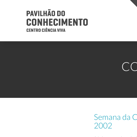
CO
Semana da Ci
2002