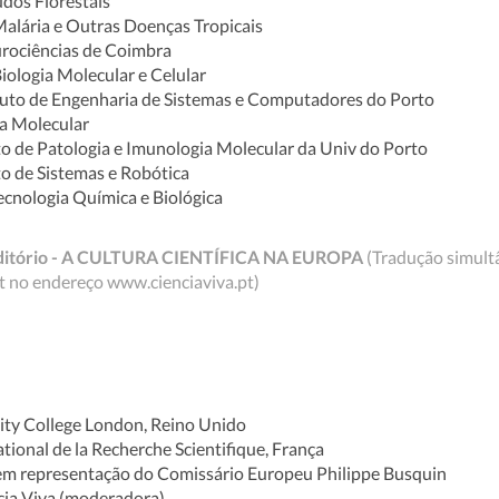
udos Florestais
lária e Outras Doenças Tropicais
rociências de Coimbra
iologia Molecular e Celular
tuto de Engenharia de Sistemas e Computadores do Porto
na Molecular
o de Patologia e Imunologia Molecular da Univ do Porto
to de Sistemas e Robótica
ecnologia Química e Biológica
Auditório - A CULTURA CIENTÍFICA NA EUROPA
(Tradução simultâ
et no endereço www.cienciaviva.pt)
sity College London, Reino Unido
tional de la Recherche Scientifique, França
em representação do Comissário Europeu Philippe Busquin
cia Viva (moderadora)