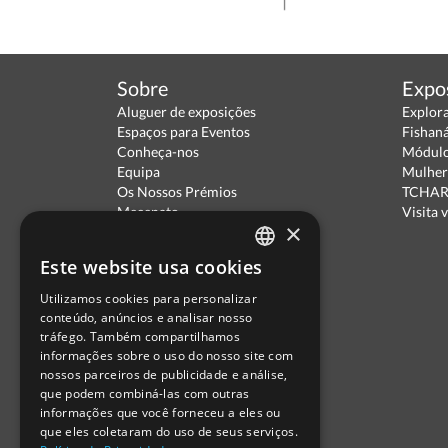
Sobre
Expo
Aluguer de exposições
Explor
Espaços para Eventos
Fishan
Conheça-nos
Módulo
Equipa
Mulher
Os Nossos Prémios
TCHARA
Mecenato
Visita v
×
Parceiros
Política de Privacidade
Este website usa cookies
Termos de Utilização
PORTUGUESE
Escola Ciência Viva
Utilizamos cookies para personalizar
ENGLISH
Contactar
conteúdo, anúncios e analisar nosso
Relatório Anual RCN 2024
tráfego. Também compartilhamos
SPANISH
Relatório Intercalar RCN 2025
informações sobre o uso do nosso site com
nossos parceiros de publicidade e análise,
que podem combiná-las com outras
informações que você forneceu a eles ou
que eles coletaram do uso de seus serviços.