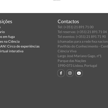
sições
Contactos
a
Tel: (+351) 21 891 71 00
ário
Tel reservas: (+351) 21 891 71 04
s em fuga
Tel eventos: (+351) 21 891 71 90
es na Ciência
(chamadas para a rede fixa nacion
N! Circo de experiências
Pavilhão do Conhecimento - Cen
irtual interativa
Ciência Viva
Largo José Mariano Gago, nº1
Parque das Nações
1990-073 Lisboa, Portugal