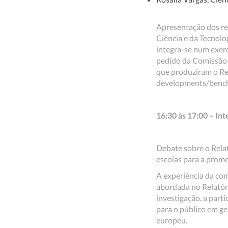
Apresentação dos re
Ciência e da Tecnolo
integra-se num exerc
pedido da Comissão 
que produziram o Re
developments/benc
16:30 às 17:00 – Int
Debate sobre o Relat
escolas para a promo
A experiência da com
abordada no Relatóri
investigação, a part
para o público em ge
europeu.