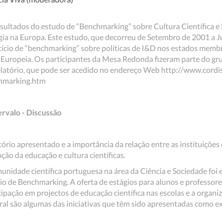
sultados do estudo de “Benchmarking” sobre Cultura Científica e
gia na Europa. Este estudo, que decorreu de Setembro de 2001 a J
ício de “benchmarking” sobre políticas de I&D nos estados membr
Europeia. Os participantes da Mesa Redonda fizeram parte do gru
latório, que pode ser acedido no endereço Web http://www.cordis
hmarking.htm
ervalo - Discussão
ório apresentado e a importância da relação entre as instituições c
ção da educação e cultura científicas.
unidade científica portuguesa na área da Ciência e Sociedade fo
o de Benchmarking. A oferta de estágios para alunos e professore
icipação em projectos de educação científica nas escolas e a organi
ral são algumas das iniciativas que têm sido apresentadas como e