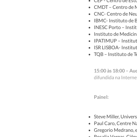
CEF - Centro de Est
CMDT – Centro de Ma
CNC- Centro de Neu
IBMC- Instituto de B
INESC Porto – Insti
Instituto de Medici
IPATIMUP – Institut
ISR LISBOA- Institu
TQB – Instituto de T
15:00 às 18:00 – 
difundida na Intern
Painel:
Steve Miller, Univer
Paul Caro, Centre Na
Gregorio Medrano, 
Rosalia Vargas, Ciên