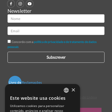
Newsletter
Concordo com a
política de privacidade e de tratamento de dados
pessoais
Subscrever
×
Este website usa cookies
Centro de Arbitragem de Conflitos de Consumo de Lisboa
PORTUGUESE
Utilizamos cookies para personalizar
ENGLISH
conteúdo, anúncios e analisar nosso