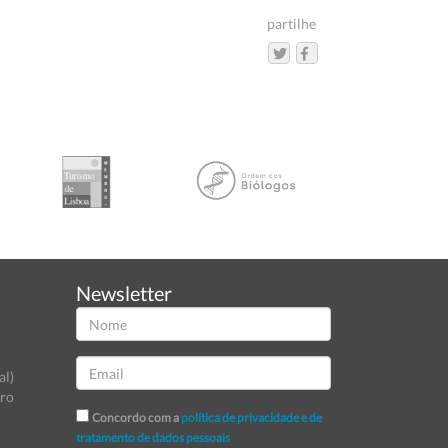
partilhe
Newsletter
al)
tro
Concordo com a
política de privacidade e de
tratamento de dados pessoais