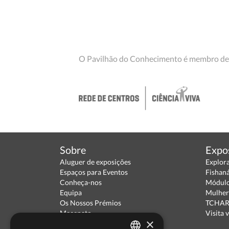
O Pavilhão do Conhecimento é membro de
Sobre
Expo
Aluguer de exposições
Explor
Espaços para Eventos
Fishan
Conheça-nos
Módulo
Equipa
Mulher
Os Nossos Prémios
TCHARA
Mecenato
Visita v
×
Parceiros