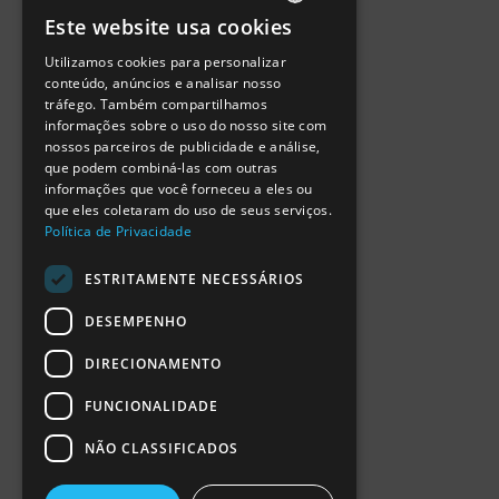
Política de Privacidade
Este website usa cookies
Termos de Utilização
PORTUGUESE
Escola Ciência Viva
Utilizamos cookies para personalizar
ENGLISH
Contactar
conteúdo, anúncios e analisar nosso
Relatório Anual RCN 2024
tráfego. Também compartilhamos
SPANISH
Relatório Intercalar RCN 2025
informações sobre o uso do nosso site com
nossos parceiros de publicidade e análise,
que podem combiná-las com outras
informações que você forneceu a eles ou
que eles coletaram do uso de seus serviços.
Política de Privacidade
ESTRITAMENTE NECESSÁRIOS
DESEMPENHO
DIRECIONAMENTO
FUNCIONALIDADE
NÃO CLASSIFICADOS