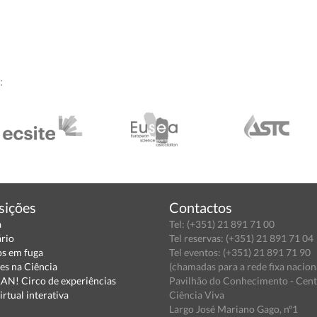
:
sições
Contactos
a
Tel: (+351) 21 891 71 00
ário
Tel reservas: (+351) 21 891 71 04
s em fuga
Tel eventos: (+351) 21 891 71 90
es na Ciência
(chamadas para a rede fixa nacion
N! Circo de experiências
Pavilhão do Conhecimento - Cen
irtual interativa
Ciência Viva
Largo José Mariano Gago, nº1