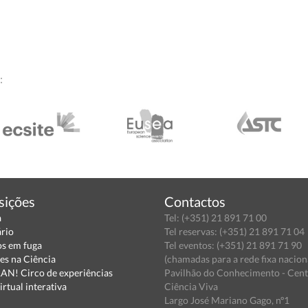
:
sições
Contactos
a
Tel: (+351) 21 891 71 00
ário
Tel reservas: (+351) 21 891 71 04
s em fuga
Tel eventos: (+351) 21 891 71 90
es na Ciência
(chamadas para a rede fixa nacion
N! Circo de experiências
Pavilhão do Conhecimento - Cen
irtual interativa
Ciência Viva
Largo José Mariano Gago, nº1