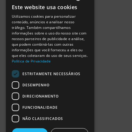
Política de Privacidade
Este website usa cookies
Termos de Utilização
PORTUGUESE
Escola Ciência Viva
Utilizamos cookies para personalizar
ENGLISH
Contactar
conteúdo, anúncios e analisar nosso
Relatório Anual RCN 2024
tráfego. Também compartilhamos
SPANISH
Relatório Intercalar RCN 2025
informações sobre o uso do nosso site com
nossos parceiros de publicidade e análise,
que podem combiná-las com outras
informações que você forneceu a eles ou
que eles coletaram do uso de seus serviços.
Política de Privacidade
ESTRITAMENTE NECESSÁRIOS
DESEMPENHO
DIRECIONAMENTO
FUNCIONALIDADE
NÃO CLASSIFICADOS