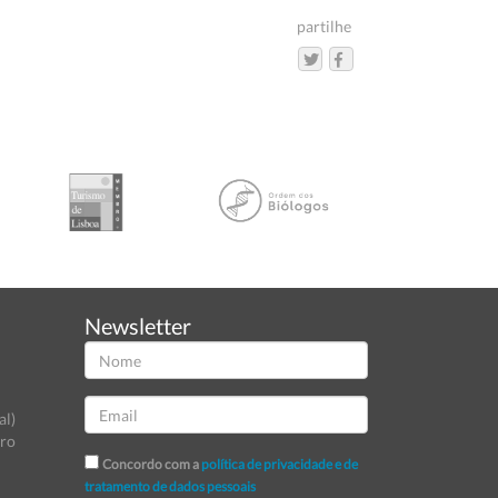
partilhe
Newsletter
al)
tro
Concordo com a
política de privacidade e de
tratamento de dados pessoais