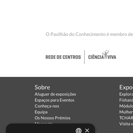
O Pavilhão do Conhecimento é membro de
Sobre
Expo
Aluguer de exposições
Explor
Espaços para Eventos
Fishan
Conheça-nos
Módulo
Equipa
Mulher
Os Nossos Prémios
TCHARA
Mecenato
Visita v
×
Parceiros