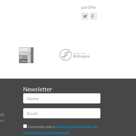
partilhe
Newsletter
al)
tro
Concordo com a
política de privacidade e de
tratamento de dados pessoais