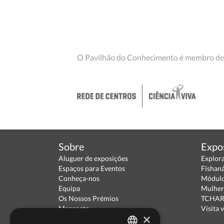
O Pavilhão do Conhecimento é membro de
Sobre
Expo
Aluguer de exposições
Explor
Espaços para Eventos
Fishan
Conheça-nos
Módulo
Equipa
Mulher
Os Nossos Prémios
TCHARA
Mecenato
Visita v
×
Parceiros