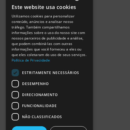
Política de Privacidade
Este website usa cookies
Termos de Utilização
PORTUGUESE
Escola Ciência Viva
Utilizamos cookies para personalizar
ENGLISH
Contactar
conteúdo, anúncios e analisar nosso
Relatório Anual RCN 2024
tráfego. Também compartilhamos
SPANISH
Relatório Intercalar RCN 2025
informações sobre o uso do nosso site com
nossos parceiros de publicidade e análise,
que podem combiná-las com outras
informações que você forneceu a eles ou
que eles coletaram do uso de seus serviços.
Política de Privacidade
ESTRITAMENTE NECESSÁRIOS
DESEMPENHO
DIRECIONAMENTO
FUNCIONALIDADE
NÃO CLASSIFICADOS