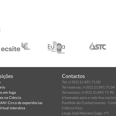
:
sições
Contactos
a
Tel: (+351) 21 891 71 00
ário
Tel reservas: (+351) 21 891 71 04
s em fuga
Tel eventos: (+351) 21 891 71 90
es na Ciência
(chamadas para a rede fixa nacion
N! Circo de experiências
Pavilhão do Conhecimento - Cen
irtual interativa
Ciência Viva
Largo José Mariano Gago, nº1