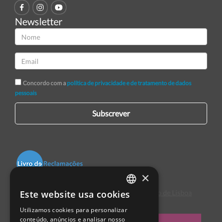
Newsletter
Concordo com a
política de privacidade e de tratamento de dados
pessoais
Subscrever
×
Este website usa cookies
Centro de Arbitragem de Conflitos de Consumo de Lisboa
PORTUGUESE
Utilizamos cookies para personalizar
ENGLISH
conteúdo, anúncios e analisar nosso