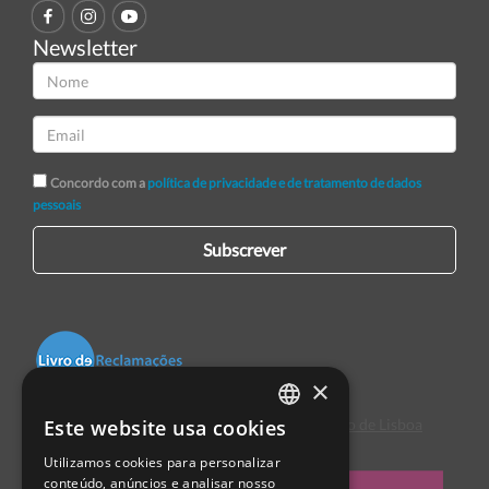
Newsletter
Concordo com a
política de privacidade e de tratamento de dados
pessoais
Subscrever
×
Este website usa cookies
Centro de Arbitragem de Conflitos de Consumo de Lisboa
PORTUGUESE
Utilizamos cookies para personalizar
ENGLISH
conteúdo, anúncios e analisar nosso