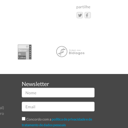
partilhe
Newsletter
al)
tro
Concordo com a
política de privacidade e de
tratamento de dados pessoais