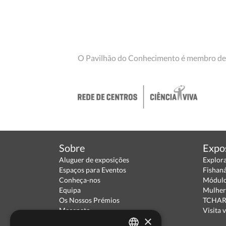
O Pavilhão do Conhecimento é membro de
Sobre
Expo
Aluguer de exposições
Explor
Espaços para Eventos
Fishan
Conheça-nos
Módulo
Equipa
Mulher
Os Nossos Prémios
TCHARA
Mecenato
Visita v
×
Parceiros