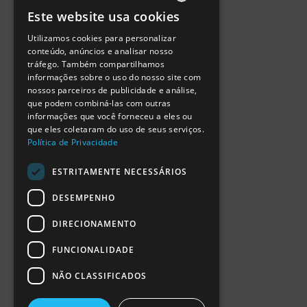
Política de Privacidade
Este website usa cookies
Termos de Utilização
PORTUGUESE
Escola Ciência Viva
Utilizamos cookies para personalizar
ENGLISH
Contactar
conteúdo, anúncios e analisar nosso
Relatório Anual RCN 2024
tráfego. Também compartilhamos
SPANISH
Relatório Intercalar RCN 2025
informações sobre o uso do nosso site com
nossos parceiros de publicidade e análise,
que podem combiná-las com outras
informações que você forneceu a eles ou
que eles coletaram do uso de seus serviços.
Política de Privacidade
ESTRITAMENTE NECESSÁRIOS
DESEMPENHO
DIRECIONAMENTO
FUNCIONALIDADE
NÃO CLASSIFICADOS