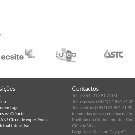
:
sições
Contactos
a
Tel: (+351) 21 891 71 00
ário
Tel reservas: (+351) 21 891 71 04
s em fuga
Tel eventos: (+351) 21 891 71 90
es na Ciência
(chamadas para a rede fixa nacion
N! Circo de experiências
Pavilhão do Conhecimento - Cen
irtual interativa
Ciência Viva
Largo José Mariano Gago, nº1