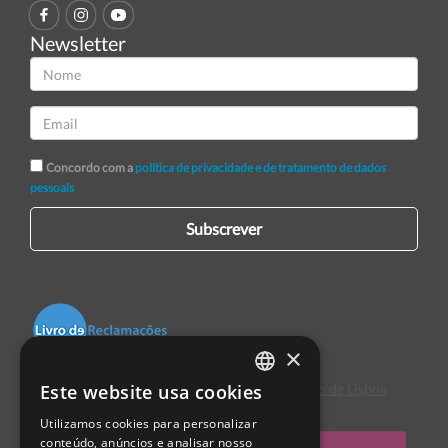
Newsletter
Concordo com a
política de privacidade e de tratamento de dados
pessoais
Subscrever
×
Este website usa cookies
Centro de Arbitragem de Conflitos de Consumo de Lisboa
PORTUGUESE
Utilizamos cookies para personalizar
ENGLISH
conteúdo, anúncios e analisar nosso