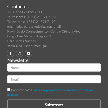
Contactos
Tel: (+351) 21 891 71 00
Tel reservas: (+351) 21 891 71 04
Tel eventos: (+351) 21 891 71 90
(chamadas para a rede fixa nacional)
Pavilhão do Conhecimento - Centro Ciência Viva
Largo José Mariano Gago, nº1
Parque das Nações
1990-073 Lisboa, Portugal
Newsletter
Concordo com a
política de privacidade e de tratamento de dados
pessoais
Subscrever