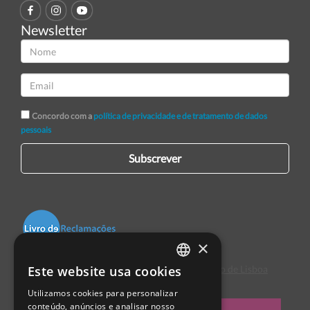
Newsletter
Concordo com a
política de privacidade e de tratamento de dados
pessoais
Subscrever
×
Este website usa cookies
Centro de Arbitragem de Conflitos de Consumo de Lisboa
PORTUGUESE
Utilizamos cookies para personalizar
ENGLISH
conteúdo, anúncios e analisar nosso