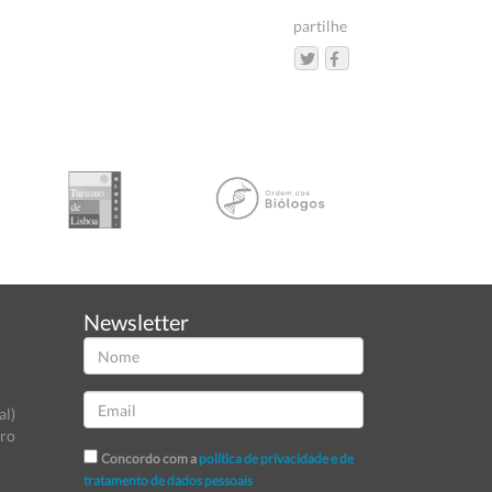
partilhe
Newsletter
al)
tro
Concordo com a
política de privacidade e de
tratamento de dados pessoais