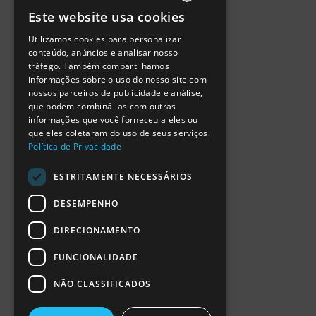
Política de Privacidade
Este website usa cookies
Termos de Utilização
PORTUGUESE
Escola Ciência Viva
Utilizamos cookies para personalizar
ENGLISH
Contactar
conteúdo, anúncios e analisar nosso
Relatório Anual RCN 2024
tráfego. Também compartilhamos
SPANISH
Relatório Intercalar RCN 2025
informações sobre o uso do nosso site com
nossos parceiros de publicidade e análise,
que podem combiná-las com outras
informações que você forneceu a eles ou
que eles coletaram do uso de seus serviços.
Política de Privacidade
ESTRITAMENTE NECESSÁRIOS
DESEMPENHO
DIRECIONAMENTO
FUNCIONALIDADE
NÃO CLASSIFICADOS