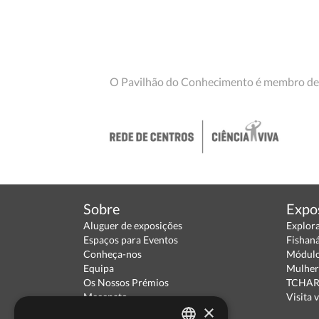
O Pavilhão do Conhecimento é membro de
Sobre
Expo
Aluguer de exposições
Explor
Espaços para Eventos
Fishan
Conheça-nos
Módulo
Equipa
Mulher
Os Nossos Prémios
TCHARA
Mecenato
Visita v
×
Parceiros