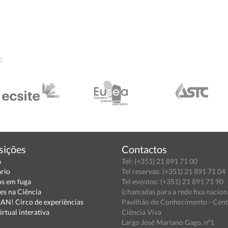
:
sições
Contactos
a
Tel: (+351) 21 891 71 00
ário
Tel reservas: (+351) 21 891 71 04
s em fuga
Tel eventos: (+351) 21 891 71 90
es na Ciência
(chamadas para a rede fixa nacion
N! Circo de experiências
Pavilhão do Conhecimento - Cen
irtual interativa
Ciência Viva
Largo José Mariano Gago, nº1