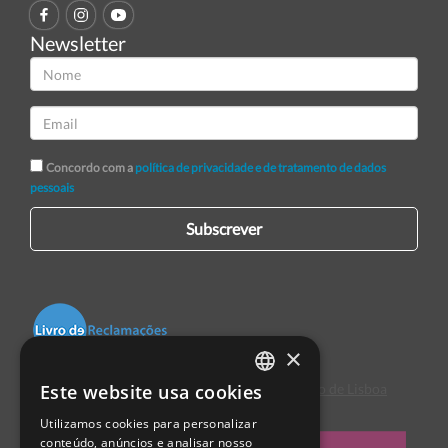
Newsletter
Concordo com a
política de privacidade e de tratamento de dados
pessoais
Subscrever
×
Este website usa cookies
Centro de Arbitragem de Conflitos de Consumo de Lisboa
PORTUGUESE
Utilizamos cookies para personalizar
ENGLISH
conteúdo, anúncios e analisar nosso