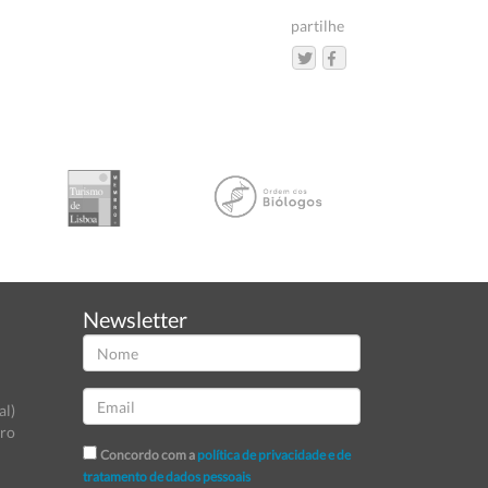
partilhe
Newsletter
al)
tro
Concordo com a
política de privacidade e de
tratamento de dados pessoais