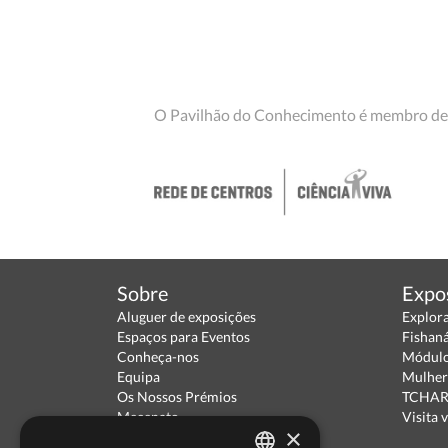
O Pavilhão do Conhecimento é membro de
Sobre
Expo
Aluguer de exposições
Explor
Espaços para Eventos
Fishan
Conheça-nos
Módulo
Equipa
Mulher
Os Nossos Prémios
TCHARA
Mecenato
Visita v
×
Parceiros