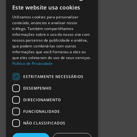
Política de Privacidade
Este website usa cookies
Termos de Utilização
PORTUGUESE
Escola Ciência Viva
Utilizamos cookies para personalizar
ENGLISH
Contactar
conteúdo, anúncios e analisar nosso
Relatório Anual RCN 2024
tráfego. Também compartilhamos
SPANISH
Relatório Intercalar RCN 2025
informações sobre o uso do nosso site com
nossos parceiros de publicidade e análise,
que podem combiná-las com outras
informações que você forneceu a eles ou
que eles coletaram do uso de seus serviços.
Política de Privacidade
ESTRITAMENTE NECESSÁRIOS
DESEMPENHO
DIRECIONAMENTO
FUNCIONALIDADE
NÃO CLASSIFICADOS