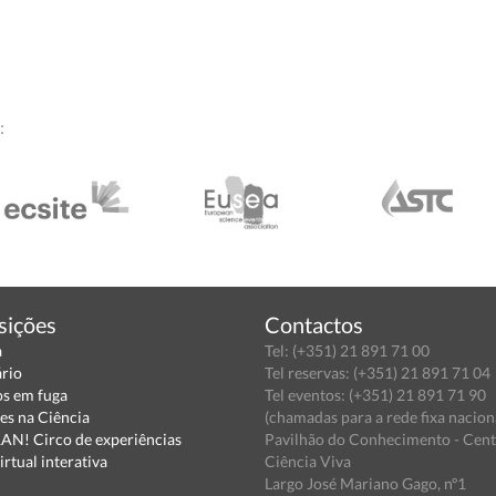
:
sições
Contactos
a
Tel: (+351) 21 891 71 00
ário
Tel reservas: (+351) 21 891 71 04
s em fuga
Tel eventos: (+351) 21 891 71 90
es na Ciência
(chamadas para a rede fixa nacion
N! Circo de experiências
Pavilhão do Conhecimento - Cen
irtual interativa
Ciência Viva
Largo José Mariano Gago, nº1