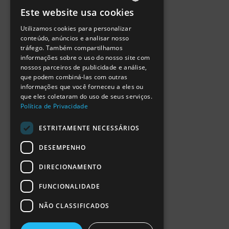
Política de Privacidade
Este website usa cookies
Termos de Utilização
PORTUGUESE
Escola Ciência Viva
Utilizamos cookies para personalizar
ENGLISH
Contactar
conteúdo, anúncios e analisar nosso
Relatório Anual RCN 2024
tráfego. Também compartilhamos
SPANISH
Relatório Intercalar RCN 2025
informações sobre o uso do nosso site com
nossos parceiros de publicidade e análise,
que podem combiná-las com outras
informações que você forneceu a eles ou
que eles coletaram do uso de seus serviços.
Política de Privacidade
ESTRITAMENTE NECESSÁRIOS
DESEMPENHO
DIRECIONAMENTO
FUNCIONALIDADE
NÃO CLASSIFICADOS