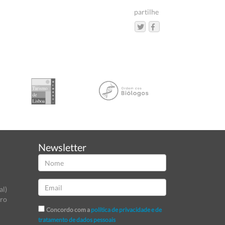
partilhe
Newsletter
al)
tro
Concordo com a
política de privacidade e de
tratamento de dados pessoais