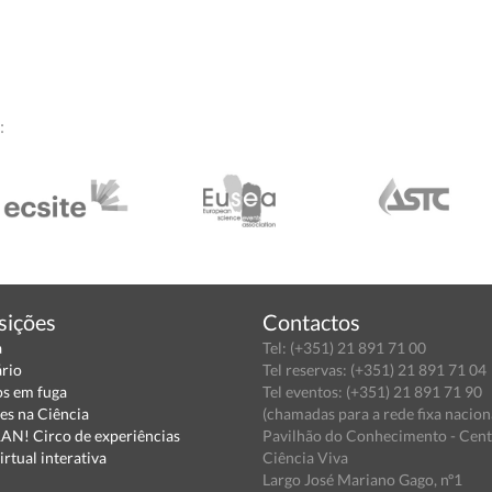
:
sições
Contactos
a
Tel: (+351) 21 891 71 00
ário
Tel reservas: (+351) 21 891 71 04
s em fuga
Tel eventos: (+351) 21 891 71 90
es na Ciência
(chamadas para a rede fixa nacion
N! Circo de experiências
Pavilhão do Conhecimento - Cen
irtual interativa
Ciência Viva
Largo José Mariano Gago, nº1