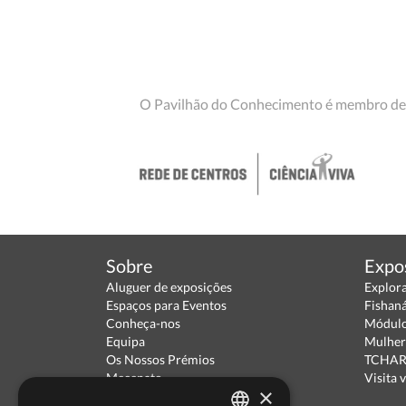
O Pavilhão do Conhecimento é membro de
Sobre
Expo
Aluguer de exposições
Explor
Espaços para Eventos
Fishan
Conheça-nos
Módulo
Equipa
Mulher
Os Nossos Prémios
TCHARA
Mecenato
Visita v
×
Parceiros