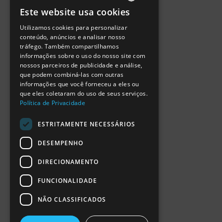
Política de Privacidade
Este website usa cookies
Termos de Utilização
PORTUGUESE
Escola Ciência Viva
Utilizamos cookies para personalizar
ENGLISH
Contactar
conteúdo, anúncios e analisar nosso
Relatório Anual RCN 2024
tráfego. Também compartilhamos
SPANISH
Relatório Intercalar RCN 2025
informações sobre o uso do nosso site com
nossos parceiros de publicidade e análise,
que podem combiná-las com outras
informações que você forneceu a eles ou
que eles coletaram do uso de seus serviços.
Política de Privacidade
ESTRITAMENTE NECESSÁRIOS
DESEMPENHO
DIRECIONAMENTO
FUNCIONALIDADE
NÃO CLASSIFICADOS