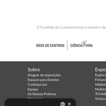
O Pavilhão do Conhecimento é membro de
Sobre
Expo
Aluguer de exposições
Explor
Espaços para Eventos
Fishan
Conheça-nos
Módulo
Equipa
Mulher
Os Nossos Prémios
TCHARA
Mecenato
Visita v
×
Parceiros