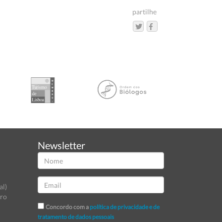
partilhe
Newsletter
al)
tro
Concordo com a
política de privacidade e de
tratamento de dados pessoais