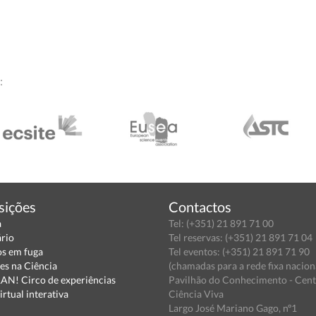
:
sições
Contactos
a
Tel: (+351) 21 891 71 00
ário
Tel reservas: (+351) 21 891 71 04
s em fuga
Tel eventos: (+351) 21 891 71 90
es na Ciência
(chamadas para a rede fixa nacion
N! Circo de experiências
Pavilhão do Conhecimento - Cen
irtual interativa
Ciência Viva
Largo José Mariano Gago, nº1