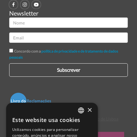
Newsletter
Concordo com a
política de privacidade e de tratamento de dados
pessoais
Subscrever
×
Este website usa cookies
Centro de Arbitragem de Conflitos de Consumo de Lisboa
PORTUGUESE
Utilizamos cookies para personalizar
ENGLISH
conteúdo, anúncios e analisar nosso