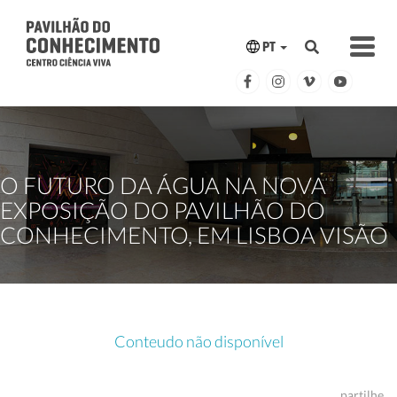
PT
O FUTURO DA ÁGUA NA NOVA
EXPOSIÇÃO DO PAVILHÃO DO
CONHECIMENTO, EM LISBOA VISÃO
Conteudo não disponível
partilhe