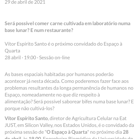
29 de abril de 2021
Será possível comer carne cultivada em laboratório numa
base lunar? E num restaurante?
Vítor Espírito Santo é o próximo convidado do Espaço à
Quarta
28 abril · 19.00 · Sessão on-line
As bases espaciais habitadas por humanos poderão
acontecer já nesta década. Como poderemos fazer face aos
problemas resultantes da longa permanência de humanos no
Espaço, nomeadamente no que diz respeito à
alimentação?
Será possível saborear bifes numa base lunar? E
porque não cultivá-los?
Vítor Espírito Santo
, diretor de Agricultura Celular na Eat
JUST, em Silicon Valley, nos Estados Unidos, é o convidado da
próxima sessão de "
O Espaço à Quarta
" no próximo dia
28
de abril
, às
19.00
. Engenheiro Biomédico da Universidade do