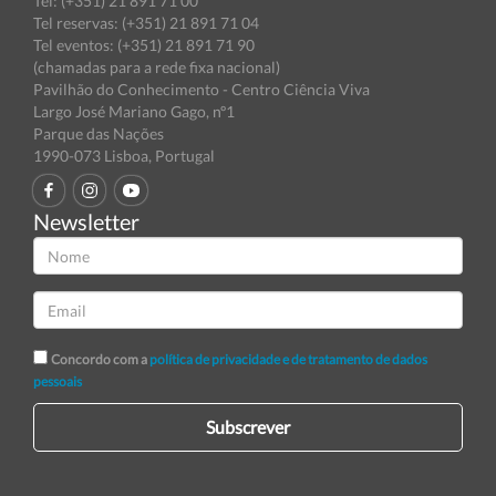
Tel: (+351) 21 891 71 00
Tel reservas: (+351) 21 891 71 04
Tel eventos: (+351) 21 891 71 90
(chamadas para a rede fixa nacional)
Pavilhão do Conhecimento - Centro Ciência Viva
Largo José Mariano Gago, nº1
Parque das Nações
1990-073 Lisboa, Portugal
Newsletter
Concordo com a
política de privacidade e de tratamento de dados
pessoais
Subscrever