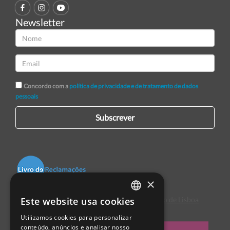
Newsletter
Concordo com a
política de privacidade e de tratamento de dados
pessoais
Subscrever
×
Este website usa cookies
Centro de Arbitragem de Conflitos de Consumo de Lisboa
PORTUGUESE
Utilizamos cookies para personalizar
ENGLISH
conteúdo, anúncios e analisar nosso