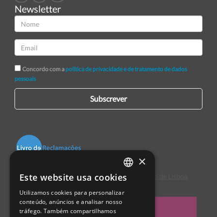
Newsletter
Concordo com a
política de privacidade e de tratamento de dados
pessoais
Subscrever
×
Este website usa cookies
Centro de Arbitragem de Conflitos de Consumo de Lisboa
PORTUGUESE
Utilizamos cookies para personalizar
ENGLISH
conteúdo, anúncios e analisar nosso
tráfego. Também compartilhamos
SPANISH