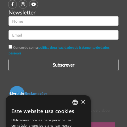
Newsletter
Concordo com a
política de privacidade e de tratamento de dados
pessoais
Subscrever
×
Este website usa cookies
Centro de Arbitragem de Conflitos de Consumo de Lisboa
PORTUGUESE
Utilizamos cookies para personalizar
ENGLISH
conteúdo, anúncios e analisar nosso