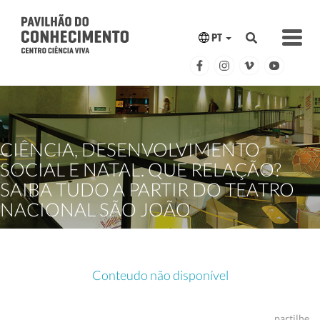
PT
CIÊNCIA, DESENVOLVIMENTO
SOCIAL E NATAL. QUE RELAÇÃO?
SAIBA TUDO A PARTIR DO TEATRO
NACIONAL SÃO JOÃO
Conteudo não disponível
partilhe