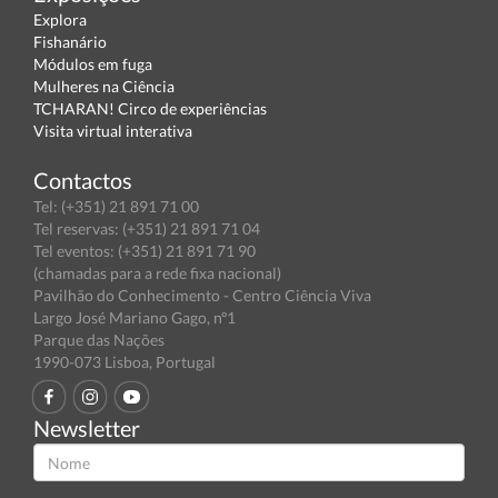
Explora
Fishanário
Módulos em fuga
Mulheres na Ciência
TCHARAN! Circo de experiências
Visita virtual interativa
Contactos
Tel: (+351) 21 891 71 00
Tel reservas: (+351) 21 891 71 04
Tel eventos: (+351) 21 891 71 90
(chamadas para a rede fixa nacional)
Pavilhão do Conhecimento - Centro Ciência Viva
Largo José Mariano Gago, nº1
Parque das Nações
1990-073 Lisboa, Portugal
Newsletter