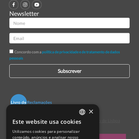
Newsletter
Concordo com a
política de privacidade e de tratamento de dados
pessoais
Subscrever
×
Este website usa cookies
Centro de Arbitragem de Conflitos de Consumo de Lisboa
PORTUGUESE
Utilizamos cookies para personalizar
ENGLISH
conteúdo, anúncios e analisar nosso