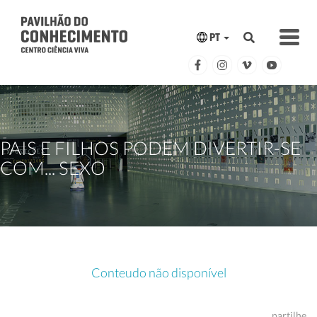
PT
PAIS E FILHOS PODEM DIVERTIR-SE
COM... SEXO
Conteudo não disponível
partilhe