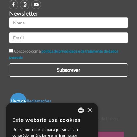
Newsletter
Concordo com a
política de privacidade e de tratamento de dados
pessoais
Subscrever
×
Este website usa cookies
Centro de Arbitragem de Conflitos de Consumo de Lisboa
PORTUGUESE
Utilizamos cookies para personalizar
ENGLISH
conteúdo, anúncios e analisar nosso