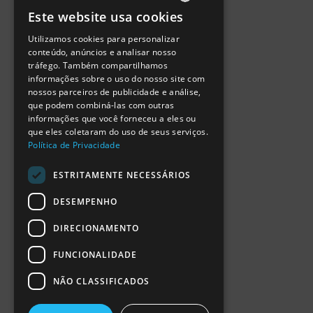
Política de Privacidade
Este website usa cookies
Termos de Utilização
PORTUGUESE
Escola Ciência Viva
Utilizamos cookies para personalizar
ENGLISH
Contactar
conteúdo, anúncios e analisar nosso
Relatório Anual RCN 2024
tráfego. Também compartilhamos
SPANISH
Relatório Intercalar RCN 2025
informações sobre o uso do nosso site com
nossos parceiros de publicidade e análise,
que podem combiná-las com outras
informações que você forneceu a eles ou
que eles coletaram do uso de seus serviços.
Política de Privacidade
ESTRITAMENTE NECESSÁRIOS
DESEMPENHO
DIRECIONAMENTO
FUNCIONALIDADE
NÃO CLASSIFICADOS