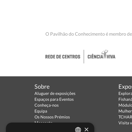
O Pavilhão do Conhecimento é membro de
Sobre
Expo
Aluguer de exposições
Explor
Espaços para Eventos
Fishan
Conheça-nos
Módulo
Equipa
Mulher
Os Nossos Prémios
TCHARA
Mecenato
Visita v
×
Parceiros