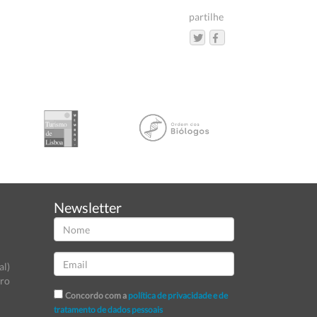
partilhe
Newsletter
al)
tro
Concordo com a
política de privacidade e de
tratamento de dados pessoais