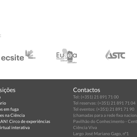
:
sições
Contactos
a
Tel: (+351) 21 891 71 00
ário
Tel reservas: (+351) 21 891 71 04
s em fuga
Tel eventos: (+351) 21 891 71 90
es na Ciência
(chamadas para a rede fixa nacion
N! Circo de experiências
Pavilhão do Conhecimento - Cen
irtual interativa
Ciência Viva
Largo José Mariano Gago, nº1